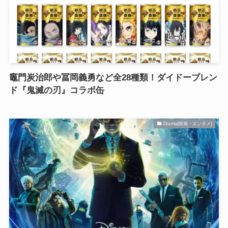
竈門炭治郎や冨岡義勇など全28種類！ダイドーブレン
ド『鬼滅の刃』コラボ缶
Drama(映画・エンタメ)