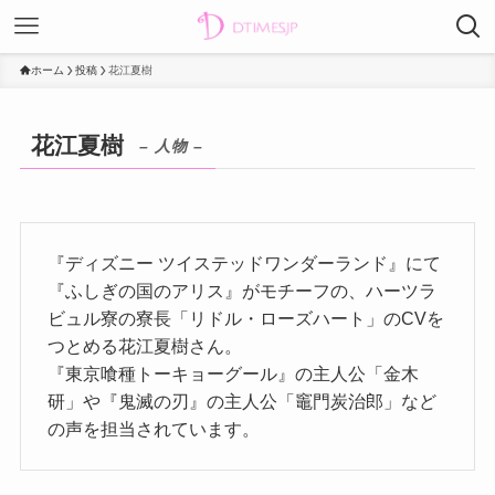
ホーム
投稿
花江夏樹
花江夏樹
– 人物 –
『ディズニー ツイステッドワンダーランド』にて
『ふしぎの国のアリス』がモチーフの、ハーツラ
ビュル寮の寮長「リドル・ローズハート」のCVを
つとめる花江夏樹さん。
『東京喰種トーキョーグール』の主人公「金木
研」や『鬼滅の刃』の主人公「竈門炭治郎」など
の声を担当されています。