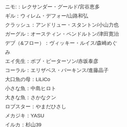
ニモ:：レクサンダー・グールド/宮谷恵多
ギル：ウィレム・デフォー/山路和弘
クラッシュ：アンドリュー・スタントン/小山力也
ガーグル：オースティン・ペンドルトン/津田寛治
デブ（&フロー）：ヴィッキー・ルイス/森崎めぐ
み
エイ先生：ボブ・ピーターソン/赤坂泰彦
コーラル：エリザベス・パーキンス/進藤晶子
大口魚の母：LiLiCo
小さな魚：中島ヒロト
大きな魚：さかなクン
ロブスター：やまだひさし
メカジキ：YASU
イルカ：杉山39