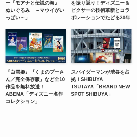
ー『モアナと伝説の海』
を振り返り！ディズニー＆
ぬいぐるみ ～マウイがい
ピクサーの技術革新とコラ
っぱい～」
ボレーションでたどる30年
『白雪姫』『くまのプーさ
スパイダーマンが渋谷を占
ん／完全保存版』など全10
拠！SHIBUYA
作品を無料放送！
TSUTAYA「BRAND NEW
ABEMA「ディズニー名作
SPOT SHIBUYA」
コレクション」