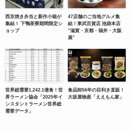
西京焼き弁当と新作小箱が
47店舗のご当地グルメ集
集結！ 下鴨茶寮期間限定シ
結！東武百貨店 池袋本店
ョップ
“滋賀・京都・福井・大阪
展”
世界総需要1,242.1億食！世
食品卸56年の目利き直販！
界ラーメン協会「2025年イ
大坂屋物産「ええもん家」
ンスタントラーメン世界総
需要データ」