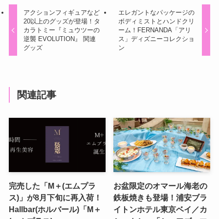
アクションフィギュアなど
エレガントなパッケージの
20以上のグッズが登場！タ
ボディミストとハンドクリ
カラトミー『ミュウツーの
ーム！FERNANDA「アリ
逆襲 EVOLUTION』 関連
ス」ディズニーコレクショ
グッズ
ン
関連記事
完売した「M＋(エムプラ
お盆限定のオマール海老の
ス)」が8月下旬に再入荷！
鉄板焼きも登場！浦安ブラ
Hallbar(ホルバール)「M＋
イトンホテル東京ベイ／カ