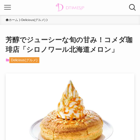
ホーム
Delicious(グルメ)
芳醇でジューシーな旬の甘み！コメダ珈
琲店「シロノワール北海道メロン」
Delicious(グルメ)