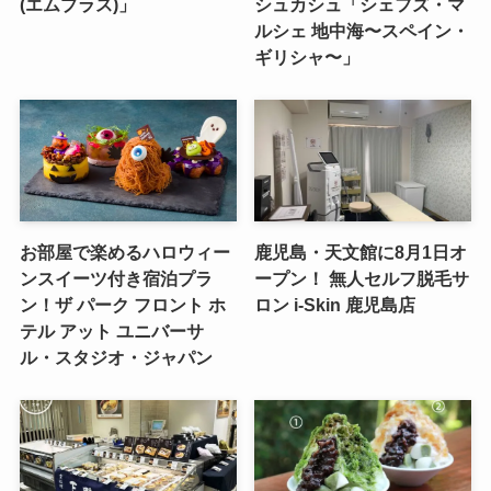
(エムプラス)」
シュカシュ「シェフズ・マ
ルシェ 地中海〜スペイン・
ギリシャ〜」
お部屋で楽めるハロウィー
鹿児島・天文館に8月1日オ
ンスイーツ付き宿泊プラ
ープン！ 無人セルフ脱毛サ
ン！ザ パーク フロント ホ
ロン i-Skin 鹿児島店
テル アット ユニバーサ
ル・スタジオ・ジャパン