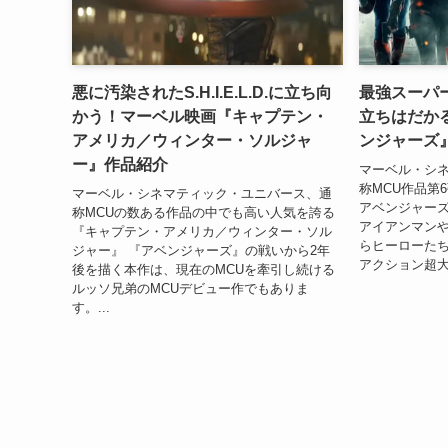
悪に汚染されたS.H.I.E.L.D.に立ち向
最強スーパ
かう！マーベル映画『キャプテン・
立ちはだか
アメリカ／ウィンター・ソルジャ
ンジャーズ
ー』作品紹介
マーベル・シ
称MCU作品第
マーベル・シネマティック・ユニバース、通
アベンジャーズ
称MCUの数ある作品の中でも高い人気を誇る
アイアンマン
『キャプテン・アメリカ／ウィンター・ソル
らヒーローた
ジャー』 『アベンジャーズ』の戦いから2年
アクション超大
後を描く本作は、現在のMCUを牽引し続ける
ルッソ兄弟のMCUデビュー作でもありま
す。...