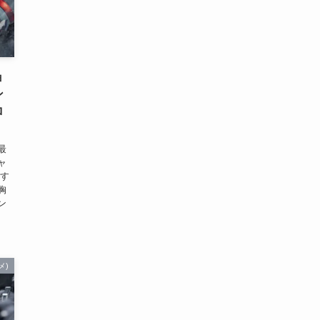
ョ
ン
ロ
最
ャ
ます
胸
ン
メ)