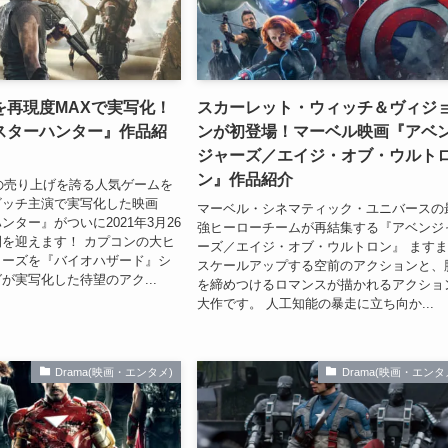
を再現度MAXで実写化！
スカーレット・ウィッチ＆ヴィジ
スターハンター』作品紹
ンが初登場！マーベル映画『アベ
ジャーズ／エイジ・オブ・ウルト
ン』作品紹介
本の売り上げを誇る人気ゲームを
ビッチ主演で実写化した映画
マーベル・シネマティック・ユニバースの
ンター』がついに2021年3月26
強ヒーローチームが再結集する『アベンジ
を迎えます！ カプコンの大ヒ
ーズ／エイジ・オブ・ウルトロン』 ます
リーズを『バイオハザード』シ
スケールアップする空前のアクションと、
が実写化した待望のアク...
を締めつけるロマンスが描かれるアクショ
大作です。 人工知能の暴走に立ち向か...
Drama(映画・エンタメ)
Drama(映画・エンタ