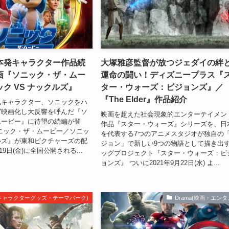
本発キャラクター作品続
大塚雅彦監督が放つジェダイの絆
画『ソニック・ザ・ムー
運命の闘い！ディズニープラス『
ク VS ナックルズ』
ター・ウォーズ：ビジョンズ』／
『The Elder』作品紹介
気キャラクター、ソニックをハ
写映画化し大反響を呼んだ『ソ
映画を超えた社会現象的エンターテイメン
ムービー』に待望の続編が登
作品『スター・ウォーズ』シリーズを、日
ニック・ザ・ムービー／ソニッ
を代表する7つのアニメスタジオが独自の
クルズ』が東和ピクチャーズの配
ジョン」で新しい9つの物語として描き出
19日(金)に全国公開される...
ッグプロジェクト『スター・ウォーズ：ビ
ョンズ』 ついに2021年9月22日(水) よ...
m(キャラクターグッズ・テーマパーク)
Drama(映画・エンタ