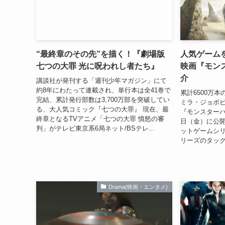
“最終章のその先”を描く！『劇場版
人気ゲーム
七つの大罪 光に呪われし者たち』
映画『モン
介
講談社が発刊する「週刊少年マガジン」にて
約8年にわたって連載され、単行本は全41巻で
累計6500万
完結、累計発行部数は3,700万部を突破してい
ミラ・ジョボ
る、大人気コミック『七つの大罪』 現在、最
『モンスターハ
終章となるTVアニメ「七つの大罪 憤怒の審
日（金）に公開
判」がテレビ東京系6局ネット/BSテレ...
ットゲームシ
リーズのタッグ
Drama(映画・エンタメ)