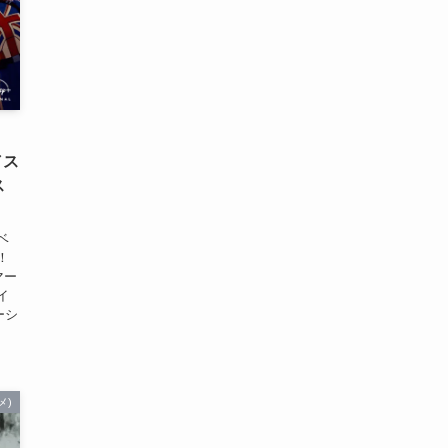
／ス
ス
ベ
！
マー
イ
ーシ
メ)