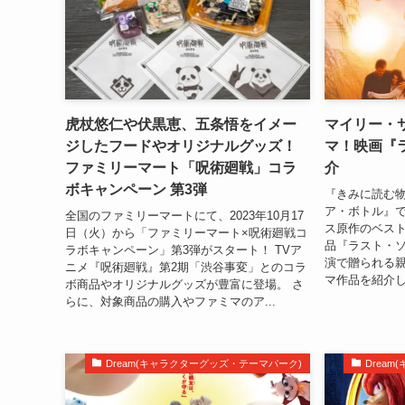
虎杖悠仁や伏黒恵、五条悟をイメー
マイリー・
ジしたフードやオリジナルグッズ！
マ！映画『
ファミリーマート「呪術廻戦」コラ
介
ボキャンペーン 第3弾
『きみに読む
ア・ボトル』
全国のファミリーマートにて、2023年10月17
ス原作のベス
日（火）から「ファミリーマート×呪術廻戦コ
品『ラスト・ソ
ラボキャンペーン」第3弾がスタート！ TVア
演で贈られる
ニメ『呪術廻戦』第2期「渋谷事変」とのコラ
マ作品を紹介し
ボ商品やオリジナルグッズが豊富に登場。 さ
らに、対象商品の購入やファミマのア...
Dream(キャラクターグッズ・テーマパーク)
Drea