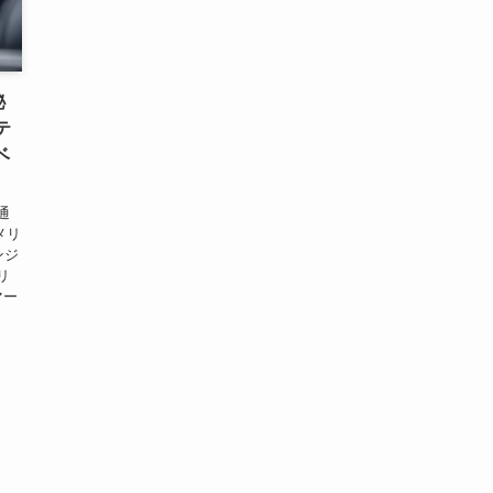
秘
テ
ベ
通
メリ
ンジ
リ
マー