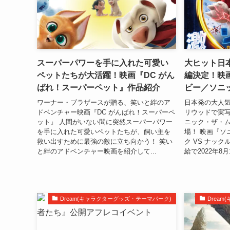
スーパーパワーを手に入れた可愛い
大ヒット日
ペットたちが大活躍！映画『DC がん
編決定！映
ばれ！スーパーペット』作品紹介
ビー／ソニッ
ワーナー・ブラザースが贈る、笑いと絆のア
日本発の大人
ドベンチャー映画『DC がんばれ！スーパーペ
リウッドで実
ット』 人間がいない間に突然スーパーパワー
ニック・ザ・
を手に入れた可愛いペットたちが、飼い主を
場！ 映画『ソ
救い出すために最強の敵に立ち向かう！ 笑い
ク VS ナッ
と絆のアドベンチャー映画を紹介して...
給で2022年8月
Dream(キャラクターグッズ・テーマパーク)
Drea