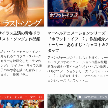
サイラス主演の青春ドラ
マーベルアニメーションシリーズ
ラスト・ソング』作品紹
『ホワット・イフ…? 』作品紹介
トーリー・あらすじ・キャスト＆
タッフ
物語』や『メッセージ・イン・
で知られるニコラス・スパーク
アベンジャーズの「もしも」を描く、マー
トセラーを映画化したドラマ作
ル・スタジオのアニメーション作品が登場
ング』 マイリー・サイラス主
想像を超えた驚くべき”もうひとつ”の物語
親子の絆や恋を描いた青春ドラ
ベルアニメーションシリーズ『ホワット・
ます。 映画『ラ...
フ...? 』を紹介します。 マーベルアニメ
ョンシリーズ『ホワット・...
m(キャラクターグッズ・テーマパーク)
Drama(映画・エンタ