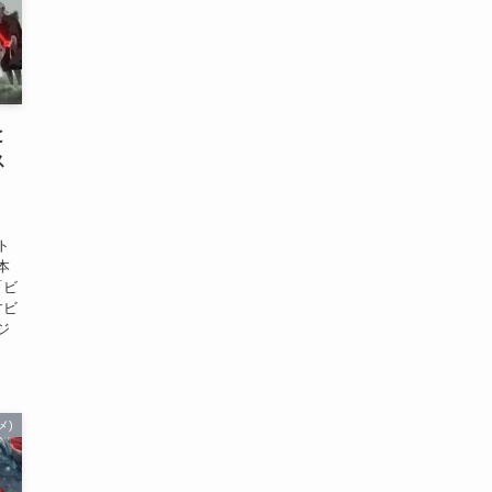
と
ス
ト
本
「ビ
すビ
ジ
メ)