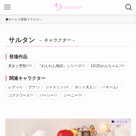
ホーム
投稿
サルタン
サルタン
– キャラクター –
登場作品
美女と野獣
『わんわん物語』シリーズ
101匹わんちゃん
426
61
343
関連キャラクター
レディ
ナナ
ジャスミン
ポット夫人
ハキーム
81
13
240
17
1
コグスワース
パーシー
ジーニー
37
21
34
-リリース