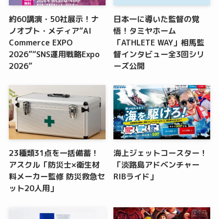
約60講演・50社展示！ナ
日本一に導いた監督の覚
ノオプト・メディア“AI
悟！タミヤホーム
Commerce EXPO
「ATHLETE WAY」相馬監
2026”“SNS運用戦略Expo
督インタビュー全3回シリ
2026”
ーズ公開
23種類31点を一括備蓄！
海上ジェットコースター！
アスクル「防災士×衛生材
「淡路島アドベンチャー
料メーカー監修 防災救急セ
RIBライド」
ット20人用」