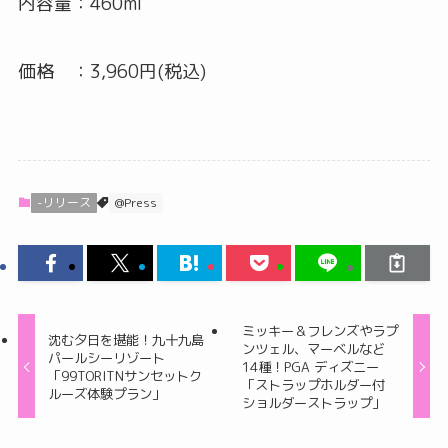
内容量：460ml
価格 ：3,960円(税込)
-リリース
@Press
ミッキー＆フレンズやラプ
沈む夕日を堪能！九十九島
ンツェル、マーベルなど
パールシーリゾート
14種！PGA ディズニー
「99TORITNサンセットク
「ストラップホルダー付
ルーズ体験プラン」
ショルダーストラップ」