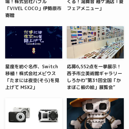
場！株式会社バブル
くる！湯舞音 袖ケ浦店「夏
「VIVEL COCO」伊勢原市
フェアメニュー」
寄贈
星座を紡ぐ名作、Switch
応募6,552点を一挙展示！
移植！株式会社メビウス
西予市立美術館ギャラリー
「たまには夜空(そら)を見
しろかわ”第31回全国「か
上げて MSX2」
まぼこ板の絵」展覧会”