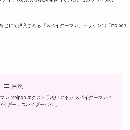
ーなどにて投入される『スパイダーマン』デザインの「moipon
目次
マン moipon エクストラぬいぐるみ-スパイダーマン／
パイダー／スパイダーハム-」