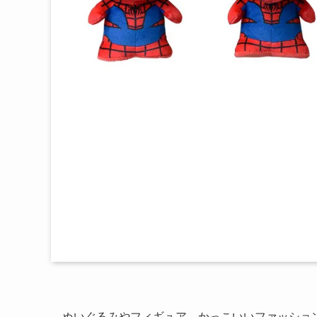
ぬいぐるみやフィギュア、かっこいいファッショ