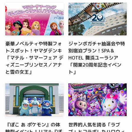
豪華ノベルティや特製フォ
ジャンボガチャ抽選会や特
トスポット！ヤマダデンキ
別宿泊プラン！SPA＆
「マテル・サマーフェア デ
HOTEL 舞浜ユーラシア
ィズニープリンセス／アナ
「開業20周年記念イベン
と雪の女王」
ト」
『ぽこ あ ポケモン』の体
世界的人気を誇る「ラブ
験型イベント！リアル『ぽ
ブ」とコラボしたハロウィ