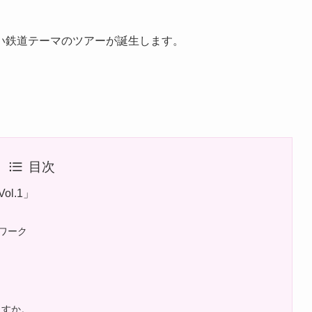
い鉄道テーマのツアーが誕生します。
目次
l.1」
ワーク
ますか。