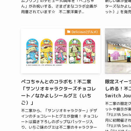
ムプリン」のデビュー30周年を「ペコちゃ
新しい味が登場
ん」がお祝いする、さまざまなコラボ企画が
ターズなかよ
用意されています☆ 不二家洋菓子...
ット）」を発売
Delicious(グルメ)
ペコちゃんとのコラボも！不二家
限定スイー
「サンリオキャラクターズチョコレ
しめる！不二家
ート／なかよしシールグミ（いち
Switch Jo
ご）」
不二家の限定
ットや展示が
不二家から、「サンリオキャラクター」デザ
「FUJIYA Smil
インのチョコレートとグミが登場！ チョコレ
月に初開催さ
ートは描き下ろしのポップなパッケージ入
「FUJIYA Smi
り、いちご味のグミは不二家のキャラクター