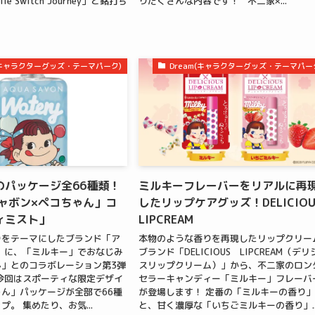
ile Switch Journey」と銘打ち
りだくさんな内容です！ 不二家×...
m(キャラクターグッズ・テーマパーク)
Dream(キャラクターグッズ・テーマパー
のパッケージ全66種類！
ミルキーフレーバーをリアルに再
シャボン×ペコちゃん」コ
したリップケアグッズ！DELICIOU
ィミスト」
LIPCREAM
りをテーマにしたブランド「ア
本物のような香りを再現したリップクリー
」に、「ミルキー」でおなじみ
ブランド「DELICIOUS LIPCREAM（デ
」とのコラボレーション第3弾
スリップクリーム）」から、不二家のロン
今回はスポーティな限定デザイ
セラーキャンディー「ミルキー」フレーバ
ん」パッケージが全部で66種
が登場します！ 定番の「ミルキーの香り
。 集めたり、お気...
と、甘く濃厚な「いちごミルキーの香り」..