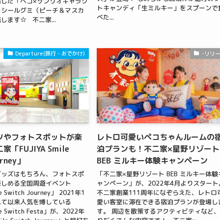
した「ペコ×サンリオキャラク
トキャンディ「生ミルキー」をスプーンで
しシールグミ（ピーチ＆マスカ
べた...
します☆ 不二家...
Departure(旅行・おでかけ)
-リリ
ツやフォトスポットが楽
レトロ可愛いペコちゃんルームの
「FUJIYA Smile
泊プランも！不二家×星野リゾート
urney」
BEB ミルキー体験キャンペーン
グッズはもちろん、フォトスポ
「不二家×星野リゾート BEB ミルキー体験
楽しめる全国周遊イベント
ャンペーン」が、2022年4月よりスタート
e Switch Journey」 2021年1
不二家創業111周年になぞらえた、レトロ
れて以来人気を博している
愛い客室に滞在できる宿泊プランが登場し
le Switch Festa」が、2022年
す。 周辺を散策するアクティビティなど