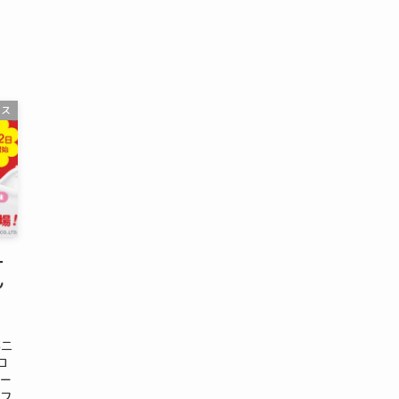
ース
ー
ル
不二
コ
ムー
ソフ