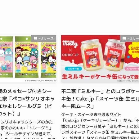
-リリース
-リリ
援のメッセージ付きシー
不二家「ミルキー」とのコラボケ
二家「ペコ×サンリオキャ
キ缶！Cake.jp「スイーツ缶 生ミ
なかよしシールグミ（ピ
キー風ムース」
カット）」
ケーキ・スイーツ専門通販サイト
「Cake.jp（ケーキジェーピー）」から、
サンリオキャラクターズのかた
家のロングセラーお菓子「ミルキー」との
二家のかわいい「トレーグミ」
ラボスイーツ「スイーツ缶 生ミルキー風
。 シールデザインが増えて、
ス」が登場！ なめらかな口溶けが魅力の