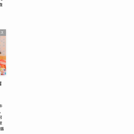
食
ース
宿
キ
。
可
ま
、盛