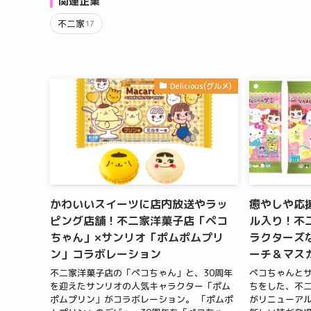
関連企業
不二家
17
Delicious(グルメ)
かわいいスイーツに店内放送やラッ
癒やしや応
ピング店舗！不二家洋菓子店「ペコ
ル入り！不
ちゃん」×サンリオ「ポムポムプリ
ラクターズ
ン」コラボレーション
ーチ＆マス
不二家洋菓子店の「ペコちゃん」と、30周年
ペコちゃんと
を迎えたサンリオの人気キャラクター「ポム
ちをした、不
ポムプリン」がコラボレーション。 「ポムポ
がリニューアル