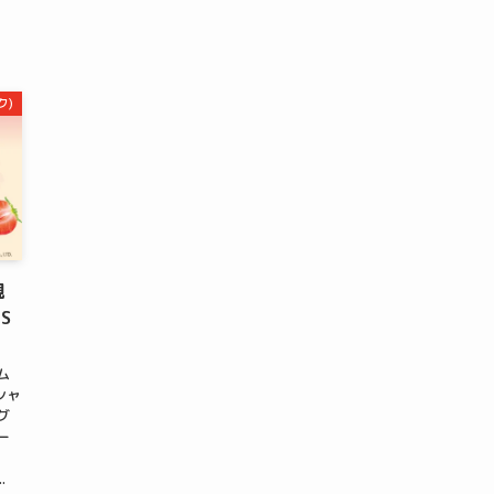
ク)
現
S
ム
リシャ
グ
ー
」
.