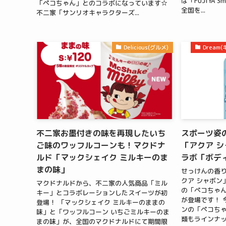
は「FUJIYA Sm
「ペコちゃん」とのコラボになっています☆
全国を...
不二家「サンリオキャラクターズ...
Delicious(グルメ)
Drea
不二家お墨付きの味を再現したいち
スポーツ姿
ご味のワッフルコーンも！マクドナ
「アクア 
ルド「マックシェイク ミルキーのま
ラボ「ボデ
まの味」
せっけんの香
クア シャボン
マクドナルドから、不二家の人気商品「ミル
の「ペコちゃん
キー」とコラボレーションしたスイーツが初
が登場です！ 
登場！ 「マックシェイク ミルキーのままの
ンの「ペコちゃ
味」と「ワッフルコーン いちごミルキーのま
類もラインナップ
まの味」が、全国のマクドナルドにて期間限