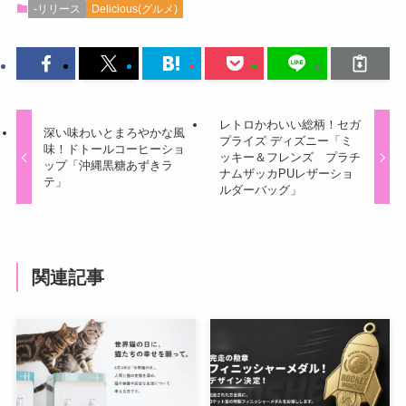
-リリース
Delicious(グルメ)
レトロかわいい総柄！セガ
深い味わいとまろやかな風
プライズ ディズニー「ミ
味！ドトールコーヒーショ
ッキー＆フレンズ プラチ
ップ「沖縄黒糖あずきラ
ナムザッカPUレザーショ
テ」
ルダーバッグ」
関連記事