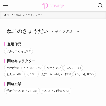
ホーム
投稿
ねこのきょうだい
ねこのきょうだい
– キャラクター –
登場作品
すみっコぐらし
382
関連キャラクター
とかげ
ぺんぎん？
かわうそ
しろくま
497
468
22
504
とんかつ
ねこ
えびふらいのしっぽ
にせつむり
460
393
360
225
関連企業
千趣会(ベルメゾン)
ベルメゾン(千趣会)
3,391
61