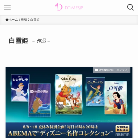
ホーム
投稿
白雪姫
白雪姫
– 作品 –
Drama(映画・エンタメ)