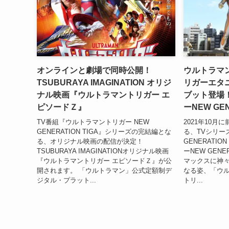
オンラインと劇場で同時公開！
ウルトラマ
TSUBURAYA IMAGINATION オリジ
リガーエタ
ナル映画『ウルトラマントリガー エ
ブット登場
ピソードＺ』
ーNEW GEN
TV番組『ウルトラマントリガー NEW
2021年10
GENERATION TIGA』シリーズの完結編とな
る、TVシリー
る、オリジナル映画の配信が決定！
GENERATIO
TSUBURAYA IMAGINATIONオリジナル映画
ーNEW GENE
『ウルトラマントリガー エピソードＺ』が公
マックスに神
開されます。 「ウルトラマン」公式定額制デ
なる姿、「ウ
ジタル・プラット...
トリ...