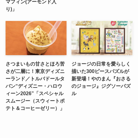
マフィン(アーモンド入
り)」
さつまいもの甘さとほろ苦
ジョージの日常を愛らしく
さが二層に！東京ディズニ
描いた300ピースパズルが
ーランド／トルバドールタ
新登場！やのまん『おさる
バン“ディズニー・ハロウ
のジョージ』ジグソーパズ
ィーン2026”「スペシャル
ル
スムージー（スウィートポ
テト＆コーヒーゼリー）」