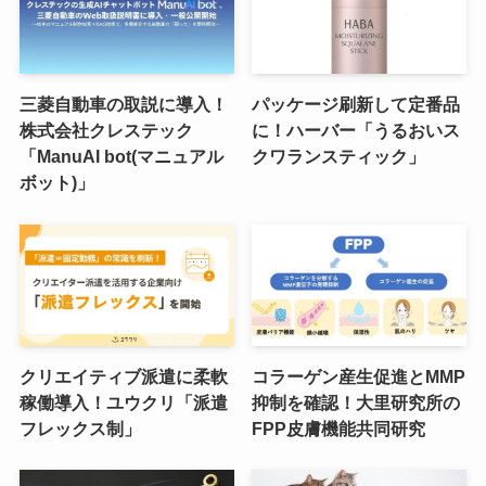
三菱自動車の取説に導入！
パッケージ刷新して定番品
株式会社クレステック
に！ハーバー「うるおいス
「ManuAI bot(マニュアル
クワランスティック」
ボット)」
クリエイティブ派遣に柔軟
コラーゲン産生促進とMMP
稼働導入！ユウクリ「派遣
抑制を確認！大里研究所の
フレックス制」
FPP皮膚機能共同研究