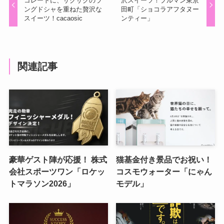
コレートに、サクサクのラ
沢スイーツ！プルマン東京
ングドシャを重ねた贅沢な
田町「ショコラアフタヌー
スイーツ！cacaosic
ンティー」
関連記事
豪華ゲスト陣が応援！ 株式
猫基金付き景品でお祝い！
会社スポーツワン「ロケッ
コスモウォーター「にゃん
トマラソン2026」
モデル」