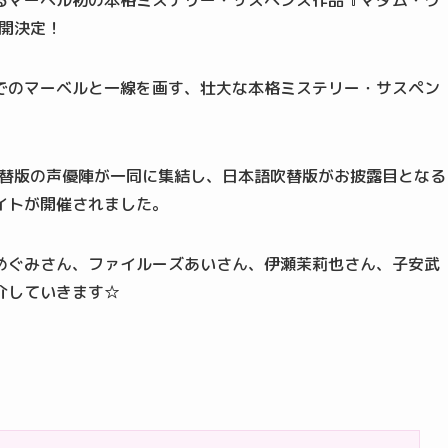
るマーベル初の本格ミステリー・サスペンス作品『マダム・ウ
公開決定！
でのマーベルと一線を画す、壮大な本格ミステリー・サスペン
語吹替版の声優陣が一同に集結し、日本語吹替版がお披露目となる
イトが開催されました。
めぐみさん、ファイルーズあいさん、伊瀬茉莉也さん、子安武
介していきます☆