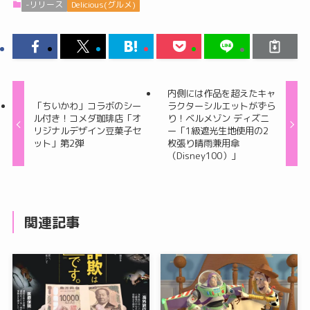
-リリース
Delicious(グルメ)
内側には作品を超えたキャ
「ちいかわ」コラボのシー
ラクターシルエットがずら
ル付き！コメダ珈琲店「オ
り！ベルメゾン ディズニ
リジナルデザイン豆菓子セ
ー「1級遮光生地使用の2
ット」第2弾
枚張り晴雨兼用傘
（Disney100）」
関連記事