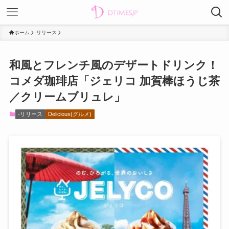
ホーム
-リリース
和風とフレンチ風のデザートドリンク！
コメダ珈琲店「ジェリコ 加賀棒ほうじ茶
／クリームブリュレ」
-リリース
Delicious(グルメ)