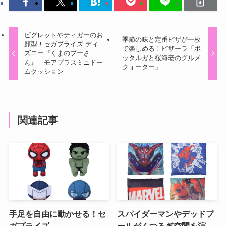
ピグレットやティガーのお
季節の味と定番ピザが一枚
顔型！セガプライズ ディ
で楽しめる！ピザーラ「ボ
ズニー『くまのプーさ
ッタルガと桜海老のグルメ
ん』 モアプラスミニドー
クォーター」
ムクッション
関連記事
手足を自由に動かせる！セ
スパイダーマンやデッドプ
ガプライズ
ールがくつろぎ空間を演