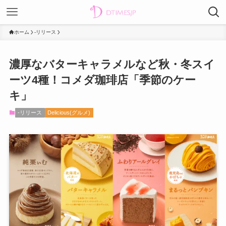
ホーム
-リリース
濃厚なバターキャラメルなど秋・冬スイ
ーツ4種！コメダ珈琲店「季節のケー
キ」
-リリース
Delicious(グルメ)