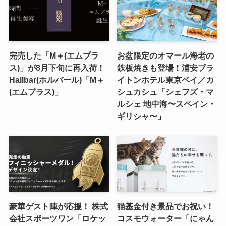
完売した「M＋(エムプラ
お盆限定のオマール海老の
ス)」が8月下旬に再入荷！
鉄板焼きも登場！浦安ブラ
Hallbar(ホルバール)「M＋
イトンホテル東京ベイ／カ
(エムプラス)」
シュカシュ「シェフズ・マ
ルシェ 地中海〜スペイン・
ギリシャ〜」
豪華ゲスト陣が応援！ 株式
猫基金付き景品でお祝い！
会社スポーツワン「ロケッ
コスモウォーター「にゃん