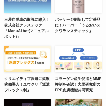
三菱自動車の取説に導入！
パッケージ刷新して定番品
株式会社クレステック
に！ハーバー「うるおいス
「ManuAI bot(マニュアル
クワランスティック」
ボット)」
クリエイティブ派遣に柔軟
コラーゲン産生促進とMMP
稼働導入！ユウクリ「派遣
抑制を確認！大里研究所の
フレックス制」
FPP皮膚機能共同研究