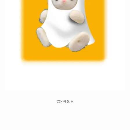
©︎EPOCH