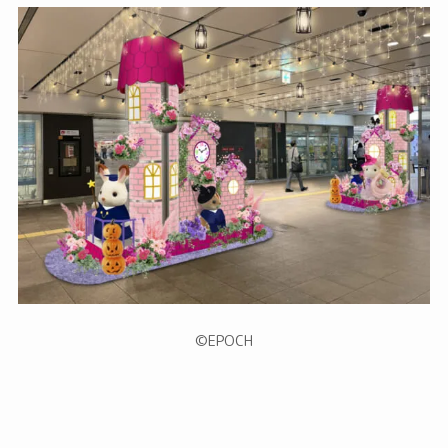
©︎EPOCH