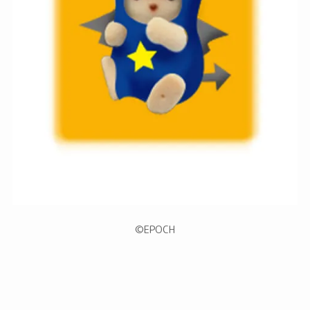
©︎EPOCH