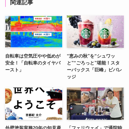
関連記事
自転車は空気圧やや低めが
“恵みの秋”を“シュワッ
安全！「自転車のタイヤバ
と”“ごろっと”堪能！スタ
ースト」
ーバックス「巨峰」ビバレ
ッジ
外壁塗装実務20年の知見凝
「フェリウェイ」で通院時