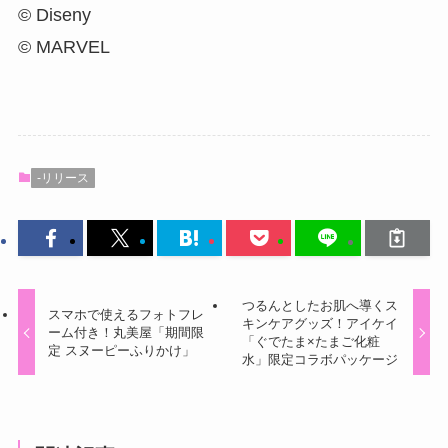
© Diseny
© MARVEL
-リリース
つるんとしたお肌へ導くス
スマホで使えるフォトフレ
キンケアグッズ！アイケイ
ーム付き！丸美屋「期間限
「ぐでたま×たまご化粧
定 スヌーピーふりかけ」
水」限定コラボパッケージ