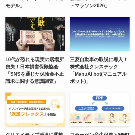
モデル」
トマラソン2026」
10代が恐れる現実の居場所
三菱自動車の取説に導入！
喪失！日本損害保険協会
株式会社クレステック
「SNSを通じた保険金不正
「ManuAI bot(マニュアル
請求に関する意識調査」
ボット)」
クリエイティブ派遣に柔軟
コラーゲン産生促進とMMP