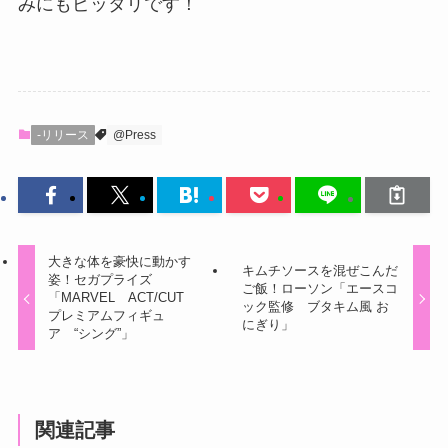
みにもピッタリです！
-リリース
@Press
大きな体を豪快に動かす
キムチソースを混ぜこんだ
姿！セガプライズ
ご飯！ローソン「エースコ
「MARVEL ACT/CUT
ック監修 ブタキム風 お
プレミアムフィギュ
にぎり」
ア “シング”」
関連記事