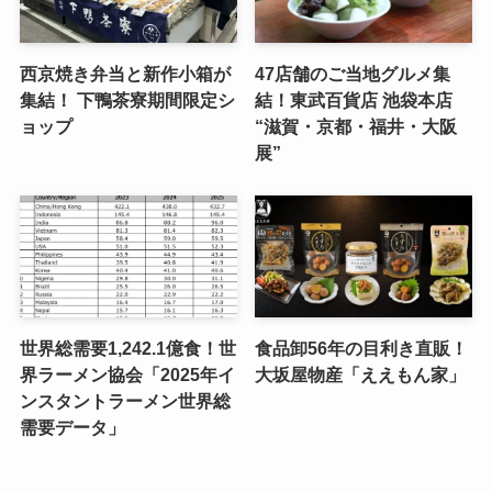
西京焼き弁当と新作小箱が
47店舗のご当地グルメ集
集結！ 下鴨茶寮期間限定シ
結！東武百貨店 池袋本店
ョップ
“滋賀・京都・福井・大阪
展”
世界総需要1,242.1億食！世
食品卸56年の目利き直販！
界ラーメン協会「2025年イ
大坂屋物産「ええもん家」
ンスタントラーメン世界総
需要データ」