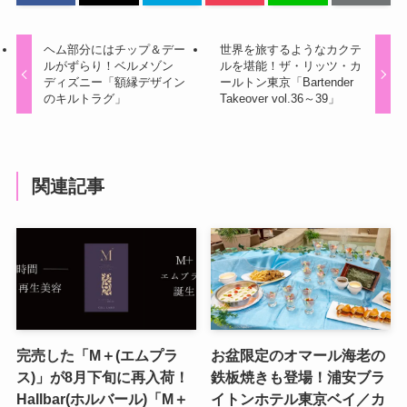
ヘム部分にはチップ＆デー
世界を旅するようなカクテ
ルがずらり！ベルメゾン
ルを堪能！ザ・リッツ・カ
ディズニー「額縁デザイン
ールトン東京「Bartender
のキルトラグ」
Takeover vol.36～39」
関連記事
完売した「M＋(エムプラ
お盆限定のオマール海老の
ス)」が8月下旬に再入荷！
鉄板焼きも登場！浦安ブラ
Hallbar(ホルバール)「M＋
イトンホテル東京ベイ／カ