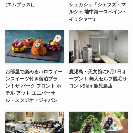
(エムプラス)」
シュカシュ「シェフズ・マ
ルシェ 地中海〜スペイン・
ギリシャ〜」
お部屋で楽めるハロウィー
鹿児島・天文館に8月1日オ
ンスイーツ付き宿泊プラ
ープン！ 無人セルフ脱毛サ
ン！ザ パーク フロント ホ
ロン i-Skin 鹿児島店
テル アット ユニバーサ
ル・スタジオ・ジャパン