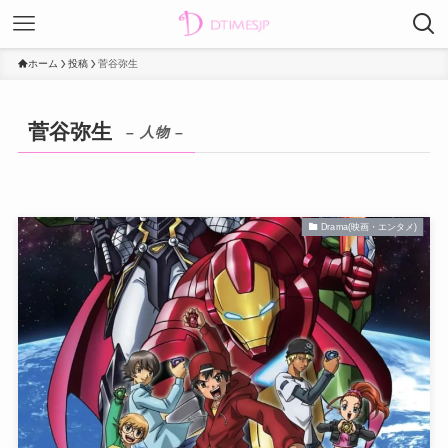
ホーム
投稿
菅谷弥生
菅谷弥生
– 人物 –
Drama(映画・エンタメ)