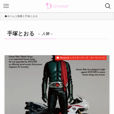
ホーム
投稿
手塚とおる
手塚とおる
– 人物 –
Dream(キャラクターグッズ・テーマパーク)