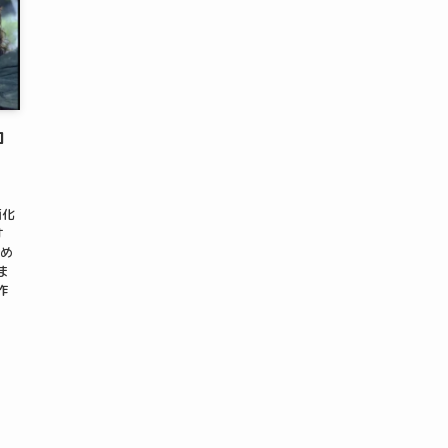
ロ
画化
オ
ため
ま
作