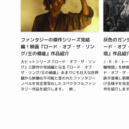
ファンタジーの傑作シリーズ完結
灰色のガン
編！映画『ロード・オブ・ザ・リン
ード・オブ
グ/王の帰還』作品紹介
塔』作品紹
大ヒットシリーズ『ロード・オブ・ザ・リン
J・R・R・ト
グ』三部作の完結編となる『ロード・オブ・
輪物語」を映画
ザ・リング/王の帰還』 あまりにも壮大な世界
ド・オブ・ザ・
観から映像化不可能と言われたファンタジー
族が登場し邪
ノベルを完全実写化したスペクタクルファン
げる様子を完
タジー作品を紹介します。 映...
作を紹介します