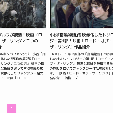
ダルフが復活！映画『ロ
小説｢指輪物語｣を映像化したトリ
・ザ・リング／二つの
ジー第1部！映画『ロード・オブ・
介
ザ・リング』作品紹介
ールキンのファンタジー小説「指
J.R.R.トールキン原作の『指輪物語』の映
化した3部作の第2部『ロー
した壮大なトリロジーの第1部『ロード・
リング／二つの塔』 架空の種
ブ・ザ・リング』 邪悪な指輪を破壊する
悪な指輪を巡って冒険を繰り広
の旅路を描いたファンタジー作品を紹介し
全映像化したファンタジー超大
す。 映画『ロード・オブ・ザ・リング』
！ 映画『ロード...
品紹介 価格：ブ...
1