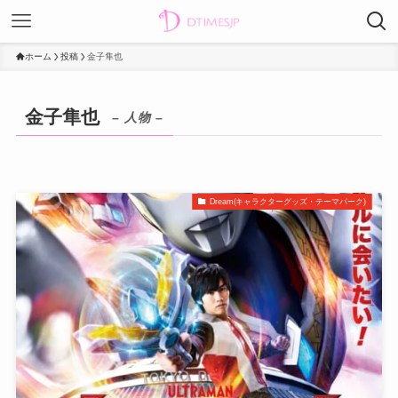
ホーム
投稿
金子隼也
金子隼也
– 人物 –
Dream(キャラクターグッズ・テーマパーク)