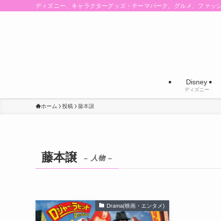
ディズニー、キャラクターグッズ・テーマパーク、グルメ、ファッ
Disney
ディズニー
ホーム
投稿
藤本譲
藤本譲
– 人物 –
Drama(映画・エンタメ)