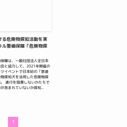
ける危険物探知活動を実
ラル警備保障「危険物探
備保障は、一般社団法人全日本
会と協力して、2021年開催の
ーツイベントで日本初の「鉄道
険物探知犬を活用した危険物探
。 通行を阻害しないかたちで
が含まれていないか探知...
1