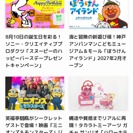
8月10日の誕生日を彩る！
海と冒険の新遊び場！神戸
ソニー・クリエイティブプ
アンパンマンこどもミュー
ロダクツ「スヌーピーのハ
ジアム＆モール「ぼうけん
ッピーバースデープレゼン
アイランド」2027年2月オ
トキャンペーン」
ープン
笑福亭鶴瓶がシークレット
構造や質感までリアルに再
ゲストで登場！映画『ミニ
現！タカラトミーアーツ ガ
オンズ＆モンスターズ』ジ
チャ サンリオ「ハローキテ