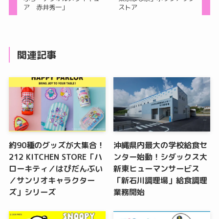
ア 赤井秀一」
ストア
関連記事
約90種のグッズが大集合！
沖縄県内最大の学校給食セ
212 KITCHEN STORE「ハ
ンター始動！シダックス大
ローキティ／はぴだんぶい
新東ヒューマンサービス
／サンリオキャラクター
「新石川調理場」給食調理
ズ」シリーズ
業務開始