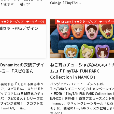
Cake.jp「TinyTAN ...
ります☆ 一番アク...
m(キャラクターグッズ・テーマパーク)
Dream(キャラクターグッズ・テーマパー
pやDynamiteの衣装デザイ
ねこ耳カチューシャがかわいい！
トミー「スピQるん
ムコ「TinyTAN FUN PARK
Collection in NAMCO」
が展開する「くるくる回るキュ
バンダイナムコアミューズメントが、
ア」スピQるん。 立たせると
TinyTAN(タイニータン)のキャンペーンイ
座ってコマになる新感覚のチョ
ト第2弾「TinyTAN FUN PARK Collection i
んな「スピQるん」シリーズに
NAMCO」を開催！ 直営アミューズメント
N」デザインが登場！ タカラトミ
「namco」やネットクレーンモール「とる
nyTAN」 &n...
モ」に、限定のTinyTANグッズが登場しま
☆ &nbs...