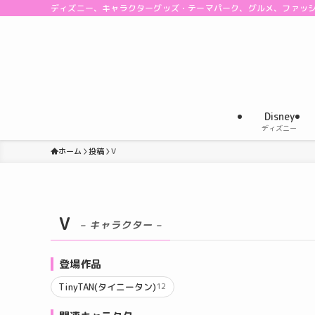
ディズニー、キャラクターグッズ・テーマパーク、グルメ、ファッ
Disney
ディズニー
ホーム
投稿
V
V
– キャラクター –
登場作品
TinyTAN(タイニータン)
12