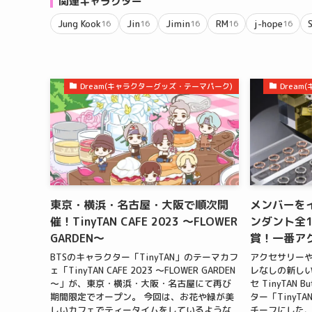
関連キャラクター
Jung Kook
Jin
Jimin
RM
j-hope
16
16
16
16
16
Dream(キャラクターグッズ・テーマパーク)
Drea
東京・横浜・名古屋・大阪で順次開
メンバーを
催！TinyTAN CAFE 2023 ～FLOWER
ンダント全1
GARDEN～
賞！一番アクセ 
BTSのキャラクター「TinyTAN」のテーマカフ
アクセサリー
ェ「TinyTAN CAFE 2023 ～FLOWER GARDEN
レなしの新し
～」が、東京・横浜・大阪・名古屋にて再び
セ TinyTAN
期間限定でオープン。 今回は、お花や緑が美
ター「TinyT
しいカフェでティータイムをしているような
チーフにした