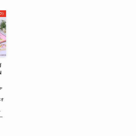
ク)
ガ
N
ャ
イ
じオ
ー
ー