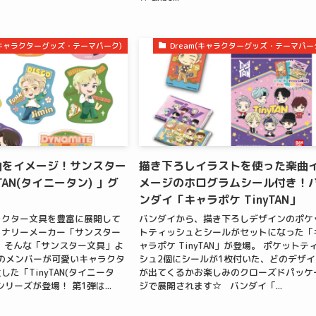
m(キャラクターグッズ・テーマパーク)
Dream(キャラクターグッズ・テーマパー
te｣をイメージ！サンスター
描き下ろしイラストを使った楽曲
TAN(タイニータン) 」グ
メージのホログラムシール付き！
ンダイ「キャラポケ TinyTAN」
ラクター文具を豊富に展開して
バンダイから、描き下ろしデザインのポケ
ョナリーメーカー「サンスター
トティッシュとシールがセットになった「
、そんな「サンスター文具」よ
ャラポケ TinyTAN」が登場。 ポケットテ
人のメンバーが可愛いキャラクタ
シュ2個にシールが1枚付いた、どのデザイ
た「TinyTAN(タイニータ
が出てくるかお楽しみのクローズドパッケ
リーズが登場！ 第1弾は...
ジで展開されます☆ バンダイ「...