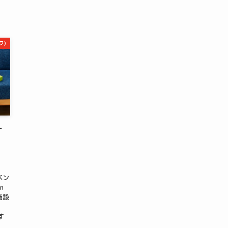
ク)
ナ
ベン
n
施設
す