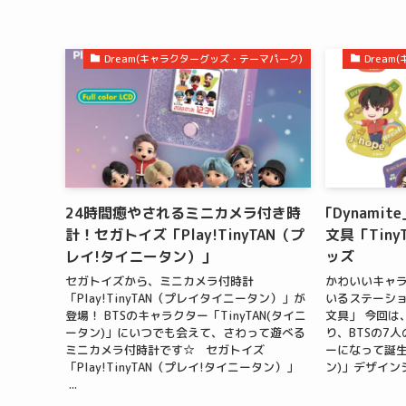
Dream(キャラクターグッズ・テーマパーク)
Drea
24時間癒やされるミニカメラ付き時
｢Dynami
計！セガトイズ「Play!TinyTAN（プ
文具「Tiny
レイ!タイニータン）」
ッズ
セガトイズから、ミニカメラ付時計
かわいいキャ
「Play!TinyTAN（プレイタイニータン）」が
いるステーシ
登場！ BTSのキャラクター「TinyTAN(タイニ
文具」 今回は
ータン)」にいつでも会えて、さわって遊べる
り、BTSの7
ミニカメラ付時計です☆ セガトイズ
ーになって誕生し
「Play!TinyTAN（プレイ!タイニータン）」
ン)」デザインシ
...