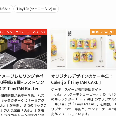
SUGA
TinyTAN(タイニータン)
16
48
m(キャラクターグッズ・テーマパーク)
Delicious(グル
イメージしたリングやペ
オリジナルデザインのケーキ缶！
0等級28種+ラストワン
Cake.jp「TinyTAN CAKE」
TinyTAN Butter
ケーキ・スイーツ専門通販サイト
「Cake.jp（ケーキジェーピー）」が「BT
や周辺雑貨が必ず当たる、ハズ
のキャラクター「TinyTAN」のオリジナル
いキャラクターくじ「一番アク
ーキショップ「TinyTAN CAKE」を開設。 
 Butter」が登場。 BTSのキャラク
リジナルのケーキ缶と、センイルケーキの
AN」の人気楽曲「Butter」をモ
売がスタートしています。
、リングやチャーム付きペンダ