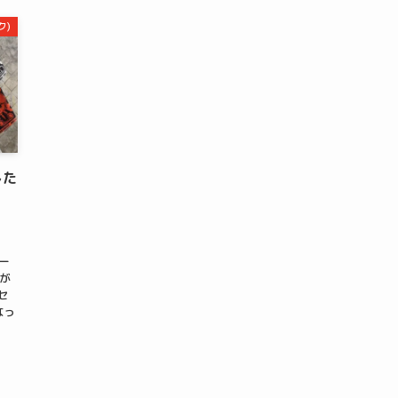
ク)
した
ニー
」が
セ
なっ