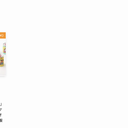
メ)
S」
ケ
オ
販