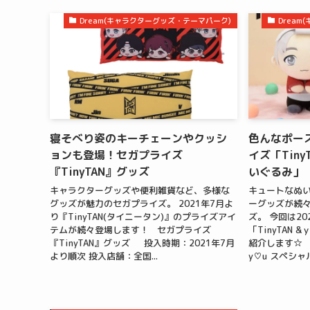
Dream(キャラクターグッズ・テーマパーク)
Drea
寝そべり姿のキーチェーンやクッシ
色んなポー
ョンも登場！セガプライズ
イズ「Tiny
『TinyTAN』グッズ
いぐるみ」
キャラクターグッズや便利雑貨など、多様な
キュートなぬ
グッズが魅力のセガプライズ。 2021年7月よ
ーグッズが続
り『TinyTAN(タイニータン)』のプライズアイ
ズ。 今回は2
テムが続々登場します！ セガプライズ
「TinyTAN
『TinyTAN』グッズ 投入時期：2021年7月
紹介します☆ セ
より順次 投入店舗：全国...
y♡u スペシャ