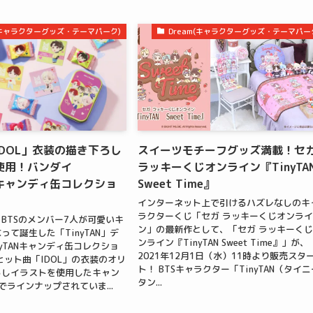
m(キャラクターグッズ・テーマパーク)
Dream(キャラクターグッズ・テーマパー
DOL」衣装の描き下ろし
スイーツモチーフグッズ満載！セ
使用！バンダイ
ラッキーくじオンライン『TinyTA
ANキャンディ缶コレクショ
Sweet Time』
インターネット上で引けるハズレなしのキ
ラクターくじ「セガ ラッキーくじオンラ
BTSのメンバー7人が可愛いキ
ン」の最新作として、「セガ ラッキーく
って誕生した「TinyTAN」デ
ンライン『TinyTAN Sweet Time』」が、
nyTANキャンディ缶コレクショ
2021年12月1日（水）11時より販売スタ
ヒット曲「IDOL」の衣装のオリ
ト！ BTSキャラクター「TinyTAN（タイニ
ろしイラストを使用したキャン
タン...
でラインナップされていま...