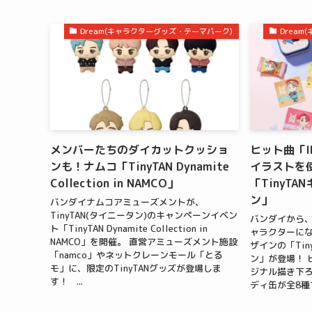
Dream(キャラクターグッズ・テーマパーク)
Drea
メンバーたちのダイカットクッショ
ヒット曲「I
ンも！ナムコ「TinyTAN Dynamite
イラストを
Collection in NAMCO」
「TinyT
ン」
バンダイナムコアミューズメントが、
TinyTAN(タイニータン)のキャンペーンイベン
バンダイから、
ト「TinyTAN Dynamite Collection in
ャラクターにな
NAMCO」を開催。 直営アミューズメント施設
ザインの「Ti
「namco」やネットクレーンモール「とる
ン」が登場！ 
モ」に、限定のTinyTANグッズが登場しま
ジナル描き下
す！ ...
ディ缶が全8種