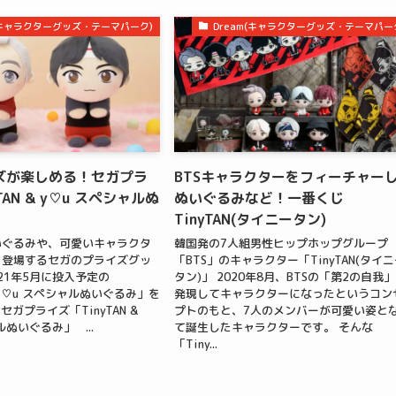
m(キャラクターグッズ・テーマパーク)
Dream(キャラクターグッズ・テーマパー
ズが楽しめる！セガプラ
BTSキャラクターをフィーチャー
TAN & y♡u スペシャルぬ
ぬいぐるみなど！一番くじ
TinyTAN(タイニータン)
いぐるみや、可愛いキャラクタ
韓国発の7人組男性ヒップホップグループ
々登場するセガのプライズグッ
「BTS」のキャラクター「TinyTAN(タイ
021年5月に投入予定の
タン)」 2020年8月、BTSの「第2の自我
 &ｙ♡u スペシャルぬいぐるみ」を
発現してキャラクターになったというコン
ガプライズ「TinyTAN &
プトのもと、7人のメンバーが可愛い姿と
ルぬいぐるみ」 ...
て誕生したキャラクターです。 そんな
「Tiny...