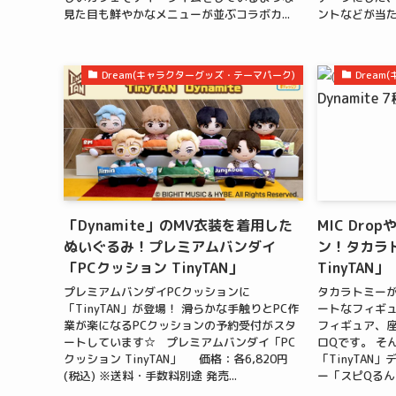
見た目も鮮やかなメニューが並ぶコラボカ...
ントなどが当た
Dream(キャラクターグッズ・テーマパーク)
Drea
「Dynamite」のMV衣装を着用した
MIC Dro
ぬいぐるみ！プレミアムバンダイ
ン！タカラ
「PCクッション TinyTAN」
TinyTAN」
プレミアムバンダイPCクッションに
タカラトミー
「TinyTAN」が登場！ 滑らかな手触りとPC作
ートなフィギュ
業が楽になるPCクッションの予約受付がスタ
フィギュア、
ートしています☆ プレミアムバンダイ「PC
ロQです。 そ
クッション TinyTAN」 価格：各6,820円
「TinyTA
(税込) ※送料・手数料別途 発売...
ー「スピQるん Ti