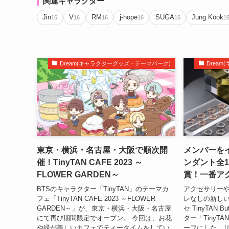
関連キャラクター
Jin
V
RM
j-hope
SUGA
Jung Kook
16
16
16
16
16
1
Dream(キャラクターグッズ・テーマパーク)
Drea
東京・横浜・名古屋・大阪で順次開
メンバーを
催！TinyTAN CAFE 2023 ～
ンダント全1
FLOWER GARDEN～
賞！一番アクセ 
BTSのキャラクター「TinyTAN」のテーマカ
アクセサリー
フェ「TinyTAN CAFE 2023 ～FLOWER
レなしの新し
GARDEN～」が、東京・横浜・大阪・名古屋
セ TinyTAN 
にて再び期間限定でオープン。 今回は、お花
ター「TinyTA
や緑が美しいカフェでティータイムをしてい
ーフにした、