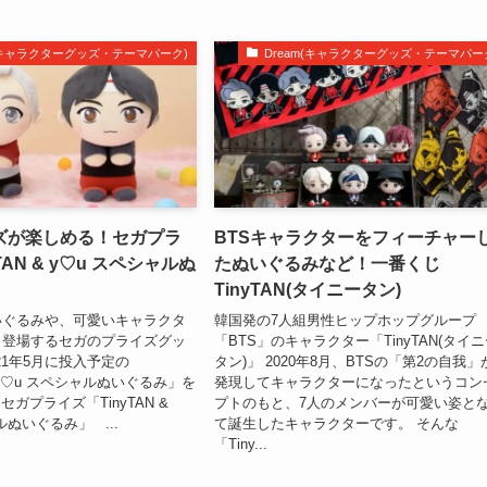
m(キャラクターグッズ・テーマパーク)
Dream(キャラクターグッズ・テーマパー
ズが楽しめる！セガプラ
BTSキャラクターをフィーチャー
TAN & y♡u スペシャルぬ
たぬいぐるみなど！一番くじ
TinyTAN(タイニータン)
いぐるみや、可愛いキャラクタ
韓国発の7人組男性ヒップホップグループ
々登場するセガのプライズグッ
「BTS」のキャラクター「TinyTAN(タイ
21年5月に投入予定の
タン)」 2020年8月、BTSの「第2の自我」
 &ｙ♡u スペシャルぬいぐるみ」を
発現してキャラクターになったというコン
ガプライズ「TinyTAN &
プトのもと、7人のメンバーが可愛い姿と
ルぬいぐるみ」 ...
て誕生したキャラクターです。 そんな
「Tiny...