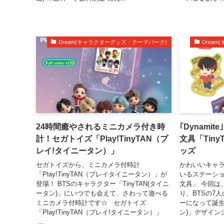
Dream(キャラクターグッズ・テーマパーク)
Drea
24時間癒やされるミニカメラ付き時
｢Dynami
計！セガトイズ「Play!TinyTAN（プ
文具「Tiny
レイ!タイニータン）」
ッズ
セガトイズから、ミニカメラ付時計
かわいいキャ
「Play!TinyTAN（プレイタイニータン）」が
いるステーシ
登場！ BTSのキャラクター「TinyTAN(タイニ
文具」 今回は
ータン)」にいつでも会えて、さわって遊べる
り、BTSの7
ミニカメラ付時計です☆ セガトイズ
ーになって誕生し
「Play!TinyTAN（プレイ!タイニータン）」
ン)」デザインシ
...