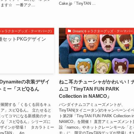
Cake.jp「TinyTAN ...
ます☆ 一番アク...
m(キャラクターグッズ・テーマパーク)
Dream(キャラクターグッズ・テーマパー
やDynamiteの衣装デザイ
ねこ耳カチューシャがかわいい！
トミー「スピQるん
ムコ「TinyTAN FUN PARK
Collection in NAMCO」
が展開する「くるくる回るキュ
バンダイナムコアミューズメントが、
ア」スピQるん。 立たせると
TinyTAN(タイニータン)のキャンペーンイ
座ってコマになる新感覚のチョ
ト第2弾「TinyTAN FUN PARK Collection i
んな「スピQるん」シリーズに
NAMCO」を開催！ 直営アミューズメント
N」デザインが登場！ タカラトミー
設「namco」やネットクレーンモール「と
yTAN」 &n...
モ」に、限定のTinyTANグッズが登場しま