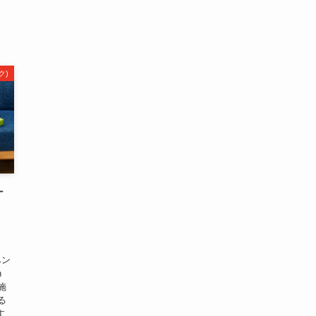
ク)
ナ
ベン
n
施
る
す