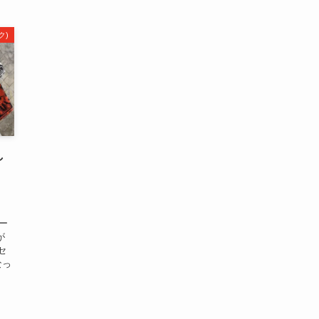
ク)
し
ニー
が
セ
なっ