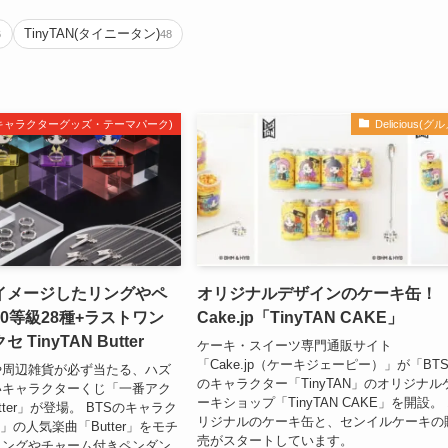
TinyTAN(タイニータン)
6
48
m(キャラクターグッズ・テーマパーク)
Delicious(グル
イメージしたリングやペ
オリジナルデザインのケーキ缶！
0等級28種+ラストワン
Cake.jp「TinyTAN CAKE」
TinyTAN Butter
ケーキ・スイーツ専門通販サイト
「Cake.jp（ケーキジェーピー）」が「BT
や周辺雑貨が必ず当たる、ハズ
のキャラクター「TinyTAN」のオリジナル
いキャラクターくじ「一番アク
ーキショップ「TinyTAN CAKE」を開設。
Butter」が登場。 BTSのキャラク
リジナルのケーキ缶と、センイルケーキの
N」の人気楽曲「Butter」をモチ
売がスタートしています。
リングやチャーム付きペンダン