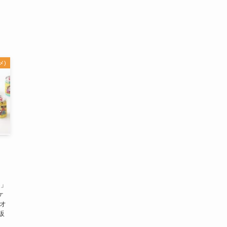
メ)
S」
ケ
 オ
販