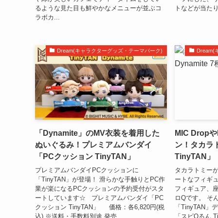
るような見た目も鮮やかなメニューが並ぶコ
トなどが当たり
ラボカ...
Dream(キャラクターグッズ・テーマパーク)
Drea
「Dynamite」のMV衣装を着用した
MIC Drop
ぬいぐるみ！プレミアムバンダイ
ン！タカラ
「PCクッション TinyTAN」
TinyTAN」
プレミアムバンダイPCクッションに
タカラトミー
「TinyTAN」が登場！ 滑らかな手触りとPC作
ートなフィギュ
業が楽になるPCクッションの予約受付がスタ
フィギュア、
ートしています☆ プレミアムバンダイ「PC
ロQです。 そ
クッション TinyTAN」 価格：各6,820円(税
「TinyTA
込) ※送料・手数料別途 発売...
「スピQるん Tin