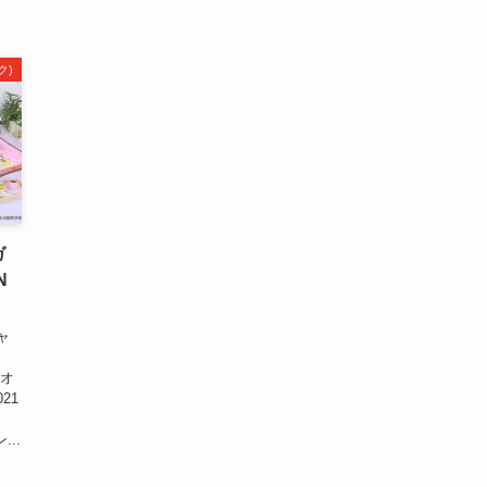
ク)
ガ
N
ャ
イ
じオ
021
..