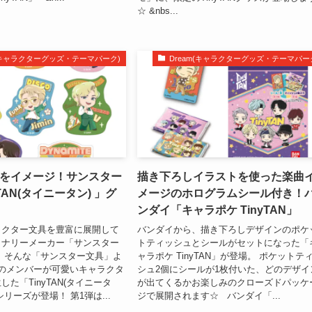
☆ &nbs...
m(キャラクターグッズ・テーマパーク)
Dream(キャラクターグッズ・テーマパー
te｣をイメージ！サンスター
描き下ろしイラストを使った楽曲
TAN(タイニータン) 」グ
メージのホログラムシール付き！
ンダイ「キャラポケ TinyTAN」
ラクター文具を豊富に展開して
バンダイから、描き下ろしデザインのポケ
ョナリーメーカー「サンスター
トティッシュとシールがセットになった「
、そんな「サンスター文具」よ
ャラポケ TinyTAN」が登場。 ポケットテ
人のメンバーが可愛いキャラクタ
シュ2個にシールが1枚付いた、どのデザイ
た「TinyTAN(タイニータ
が出てくるかお楽しみのクローズドパッケ
リーズが登場！ 第1弾は...
ジで展開されます☆ バンダイ「...