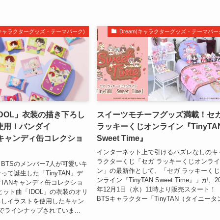
m(キャラクターグッズ・テーマパーク)
Dream(キャラクターグッズ・テーマパー
DOL」衣装の描き下ろし
スイーツモチーフグッズ満載！セ
使用！バンダイ
ラッキーくじオンライン『TinyTA
ANキャンディ缶コレクショ
Sweet Time』
インターネット上で引けるハズレなしのキ
ラクターくじ「セガ ラッキーくじオンラ
BTSのメンバー7人が可愛いキ
ン」の最新作として、「セガ ラッキーく
って誕生した「TinyTAN」デ
ンライン『TinyTAN Sweet Time』」が、2
nyTANキャンディ缶コレクショ
年12月1日（水）11時より販売スタート！
ヒット曲「IDOL」の衣装のオリ
BTSキャラクター「TinyTAN（タイニータン.
ろしイラストを使用したキャン
でラインナップされていま...