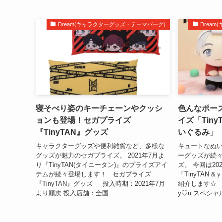
Dream(キャラクターグッズ・テーマパーク)
Drea
寝そべり姿のキーチェーンやクッシ
色んなポー
ョンも登場！セガプライズ
イズ「Tiny
『TinyTAN』グッズ
いぐるみ」
キャラクターグッズや便利雑貨など、多様な
キュートなぬ
グッズが魅力のセガプライズ。 2021年7月よ
ーグッズが続
り『TinyTAN(タイニータン)』のプライズアイ
ズ。 今回は20
テムが続々登場します！ セガプライズ
「TinyTAN
『TinyTAN』グッズ 投入時期：2021年7月
紹介します☆ セ
より順次 投入店舗：全国...
y♡u スペシャ