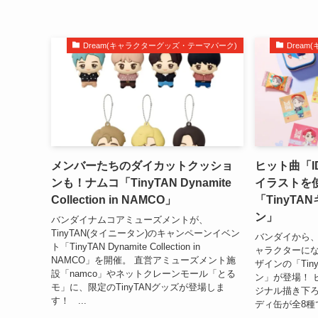
Dream(キャラクターグッズ・テーマパーク)
Drea
メンバーたちのダイカットクッショ
ヒット曲「I
ンも！ナムコ「TinyTAN Dynamite
イラストを
Collection in NAMCO」
「TinyT
ン」
バンダイナムコアミューズメントが、
TinyTAN(タイニータン)のキャンペーンイベン
バンダイから、
ト「TinyTAN Dynamite Collection in
ャラクターにな
NAMCO」を開催。 直営アミューズメント施
ザインの「Ti
設「namco」やネットクレーンモール「とる
ン」が登場！ 
モ」に、限定のTinyTANグッズが登場しま
ジナル描き下
す！ ...
ディ缶が全8種