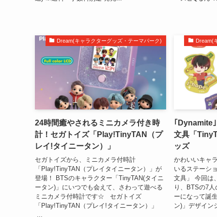
Dream(キャラクターグッズ・テーマパーク)
Drea
24時間癒やされるミニカメラ付き時
｢Dynami
計！セガトイズ「Play!TinyTAN（プ
文具「Tiny
レイ!タイニータン）」
ッズ
セガトイズから、ミニカメラ付時計
かわいいキャ
「Play!TinyTAN（プレイタイニータン）」が
いるステーシ
登場！ BTSのキャラクター「TinyTAN(タイニ
文具」 今回は
ータン)」にいつでも会えて、さわって遊べる
り、BTSの7
ミニカメラ付時計です☆ セガトイズ
ーになって誕生し
「Play!TinyTAN（プレイ!タイニータン）」
ン)」デザインシ
...