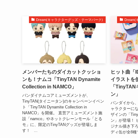
Dream(キャラクターグッズ・テーマパーク)
Drea
メンバーたちのダイカットクッショ
ヒット曲「I
ンも！ナムコ「TinyTAN Dynamite
イラストを
Collection in NAMCO」
「TinyT
ン」
バンダイナムコアミューズメントが、
TinyTAN(タイニータン)のキャンペーンイベン
バンダイから、
ト「TinyTAN Dynamite Collection in
ャラクターにな
NAMCO」を開催。 直営アミューズメント施
ザインの「Ti
設「namco」やネットクレーンモール「とる
ン」が登場！ 
モ」に、限定のTinyTANグッズが登場しま
ジナル描き下
す！ ...
ディ缶が全8種