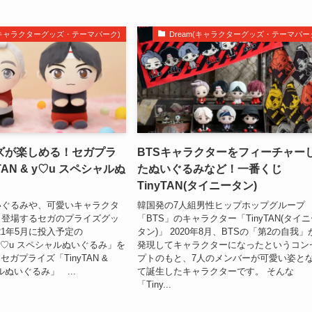
m(キャラクターグッズ・テーマパーク)
Dream(キャラクターグッズ・テーマパー
ズが楽しめる！セガプラ
BTSキャラクターをフィーチャー
TAN & y♡u スペシャルぬ
たぬいぐるみなど！一番くじ
TinyTAN(タイニータン)
いぐるみや、可愛いキャラクタ
韓国発の7人組男性ヒップホップグループ
々登場するセガのプライズグッ
「BTS」のキャラクター「TinyTAN(タイ
21年5月に投入予定の
タン)」 2020年8月、BTSの「第2の自我」
 &ｙ♡u スペシャルぬいぐるみ」を
発現してキャラクターになったというコン
ガプライズ「TinyTAN &
プトのもと、7人のメンバーが可愛い姿と
ルぬいぐるみ」 ...
て誕生したキャラクターです。 そんな
「Tiny...