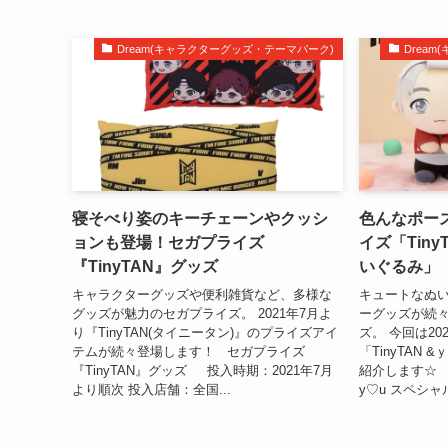
Dream(キャラクターグッズ・テーマパーク)
Drea
寝そべり姿のキーチェーンやクッシ
色んなポー
ョンも登場！セガプライズ
イズ「Tiny
『TinyTAN』グッズ
いぐるみ」
キャラクターグッズや便利雑貨など、多様な
キュートなぬ
グッズが魅力のセガプライズ。 2021年7月よ
ーグッズが続
り『TinyTAN(タイニータン)』のプライズアイ
ズ。 今回は20
テムが続々登場します！ セガプライズ
「TinyTAN
『TinyTAN』グッズ 投入時期：2021年7月
紹介します☆ セ
より順次 投入店舗：全国...
y♡u スペシャ