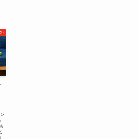
ク)
ナ
ベン
n
施
る
す