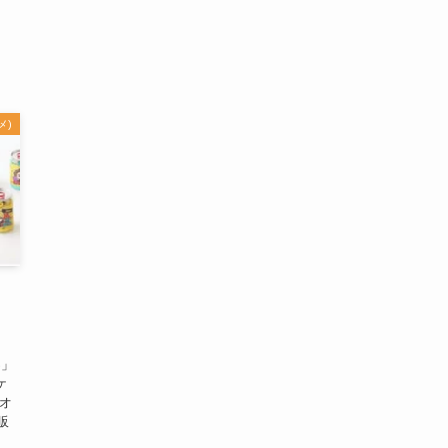
メ)
S」
ケ
 オ
販