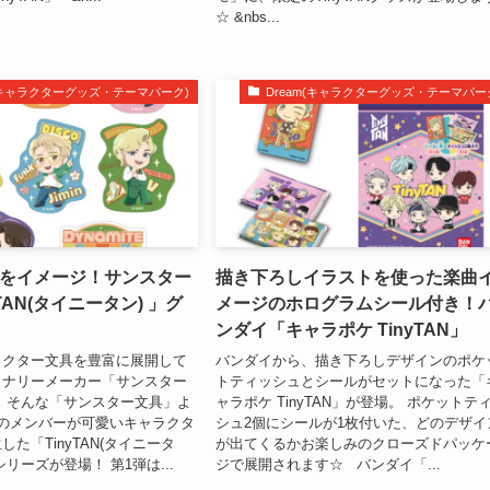
☆ &nbs...
m(キャラクターグッズ・テーマパーク)
Dream(キャラクターグッズ・テーマパー
te｣をイメージ！サンスター
描き下ろしイラストを使った楽曲
TAN(タイニータン) 」グ
メージのホログラムシール付き！
ンダイ「キャラポケ TinyTAN」
ラクター文具を豊富に展開して
バンダイから、描き下ろしデザインのポケ
ョナリーメーカー「サンスター
トティッシュとシールがセットになった「
、そんな「サンスター文具」よ
ャラポケ TinyTAN」が登場。 ポケットテ
人のメンバーが可愛いキャラクタ
シュ2個にシールが1枚付いた、どのデザイ
た「TinyTAN(タイニータ
が出てくるかお楽しみのクローズドパッケ
リーズが登場！ 第1弾は...
ジで展開されます☆ バンダイ「...