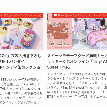
m(キャラクターグッズ・テーマパーク)
Dream(キャラクターグッズ・テーマパー
DOL」衣装の描き下ろし
スイーツモチーフグッズ満載！セ
使用！バンダイ
ラッキーくじオンライン『TinyTA
ANキャンディ缶コレクショ
Sweet Time』
インターネット上で引けるハズレなしのキ
ラクターくじ「セガ ラッキーくじオンラ
BTSのメンバー7人が可愛いキ
ン」の最新作として、「セガ ラッキーく
って誕生した「TinyTAN」デ
ンライン『TinyTAN Sweet Time』」が、2
nyTANキャンディ缶コレクショ
年12月1日（水）11時より販売スタート！
ヒット曲「IDOL」の衣装のオリ
BTSキャラクター「TinyTAN（タイニータン.
ろしイラストを使用したキャン
でラインナップされていま...