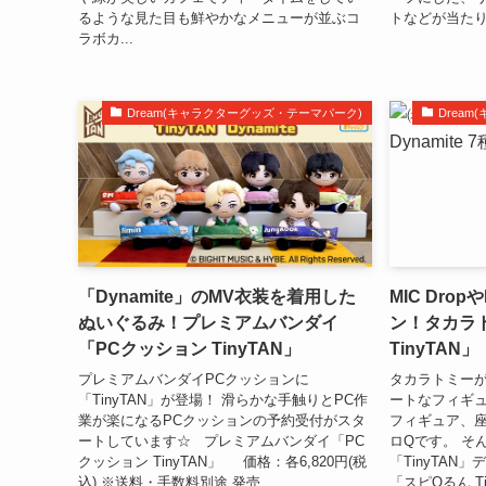
るような見た目も鮮やかなメニューが並ぶコ
トなどが当たり
ラボカ...
Dream(キャラクターグッズ・テーマパーク)
Drea
「Dynamite」のMV衣装を着用した
MIC Drop
ぬいぐるみ！プレミアムバンダイ
ン！タカラ
「PCクッション TinyTAN」
TinyTAN」
プレミアムバンダイPCクッションに
タカラトミー
「TinyTAN」が登場！ 滑らかな手触りとPC作
ートなフィギュ
業が楽になるPCクッションの予約受付がスタ
フィギュア、
ートしています☆ プレミアムバンダイ「PC
ロQです。 そ
クッション TinyTAN」 価格：各6,820円(税
「TinyTA
込) ※送料・手数料別途 発売...
「スピQるん Tin