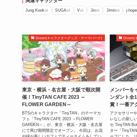
関連キャラクター
Jung Kook
SUGA
V
Jin
Jimin
j-hop
16
16
16
16
16
Dream(キャラクターグッズ・テーマパーク)
Drea
東京・横浜・名古屋・大阪で順次開
メンバーを
催！TinyTAN CAFE 2023 ～
ンダント全1
FLOWER GARDEN～
賞！一番アクセ 
BTSのキャラクター「TinyTAN」のテーマカ
アクセサリー
フェ「TinyTAN CAFE 2023 ～FLOWER
レなしの新し
GARDEN～」が、東京・横浜・大阪・名古屋
セ TinyTAN 
にて再び期間限定でオープン。 今回は、お花
ター「TinyTA
や緑が美しいカフェでティータイムをしてい
ーフにした、