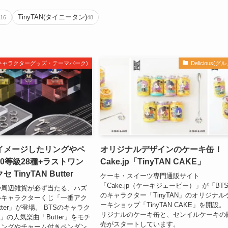
e
TinyTAN(タイニータン)
16
48
m(キャラクターグッズ・テーマパーク)
Delicious(グル
イメージしたリングやペ
オリジナルデザインのケーキ缶！
0等級28種+ラストワン
Cake.jp「TinyTAN CAKE」
TinyTAN Butter
ケーキ・スイーツ専門通販サイト
「Cake.jp（ケーキジェーピー）」が「BT
や周辺雑貨が必ず当たる、ハズ
のキャラクター「TinyTAN」のオリジナル
いキャラクターくじ「一番アク
ーキショップ「TinyTAN CAKE」を開設。
Butter」が登場。 BTSのキャラク
リジナルのケーキ缶と、センイルケーキの
N」の人気楽曲「Butter」をモチ
売がスタートしています。
リングやチャーム付きペンダン