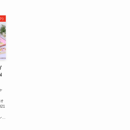
ク)
ガ
N
ャ
イ
じオ
021
..