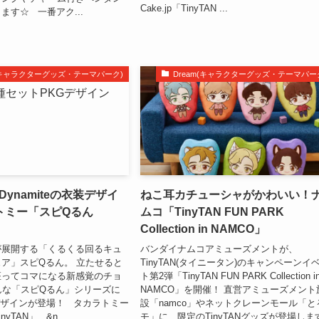
Cake.jp「TinyTAN ...
ます☆ 一番アク...
m(キャラクターグッズ・テーマパーク)
Dream(キャラクターグッズ・テーマパー
やDynamiteの衣装デザイ
ねこ耳カチューシャがかわいい！
トミー「スピQるん
ムコ「TinyTAN FUN PARK
Collection in NAMCO」
が展開する「くるくる回るキュ
バンダイナムコアミューズメントが、
ア」スピQるん。 立たせると
TinyTAN(タイニータン)のキャンペーンイ
座ってコマになる新感覚のチョ
ト第2弾「TinyTAN FUN PARK Collection i
んな「スピQるん」シリーズに
NAMCO」を開催！ 直営アミューズメント
N」デザインが登場！ タカラトミー
設「namco」やネットクレーンモール「と
yTAN」 &n...
モ」に、限定のTinyTANグッズが登場しま