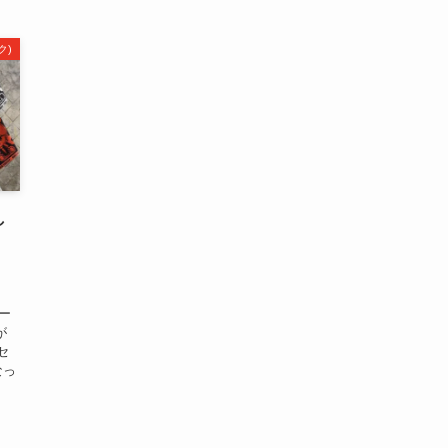
ク)
し
ニー
が
セ
なっ