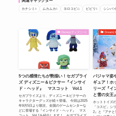
関連キャラクター
カナシミ
ムカムカ
ヨロコビ
ビビリ
シンパ
9
5
11
5
Disney(ディズニー)
Drea
5つの感情たちが勢揃い！セガプライ
パジャマ姿
ズ ディズニー＆ピクサー『インサイ
ギュア！ホ
ド・ヘッド』 マスコット Vol.1
リーズ『イ
と雪の女王
セガプライズより、ディズニー＆ピクサーの
キャラクターグッズが続々登場。 今回は2025
ホットトイズ
年9月5日より順次、全国のゲームセンターな
「コスビ」シ
どに登場する『インサイド・ヘッド』 マス
2』と『アナと
コット Vol.1を紹介します！ セガプライズ