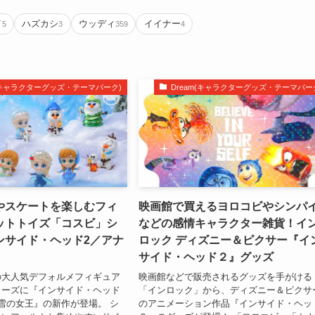
イ
ハズカシ
ウッディ
イイナー
5
3
359
4
m(キャラクターグッズ・テーマパーク)
Dream(キャラクターグッズ・テーマパー
やスケートを楽しむフィ
映画館で買えるヨロコビやシンパ
ットトイズ「コスビ」シ
などの感情キャラクター雑貨！イ
ンサイド・ヘッド2／アナ
ロック ディズニー＆ピクサー『イ
』
サイド・ヘッド２』グッズ
の大人気デフォルメフィギュア
映画館などで販売されるグッズを手がける
リーズに『インサイド・ヘッド
「インロック」から、ディズニー＆ピクサ
雪の女王』の新作が登場。 シ
のアニメーション作品『インサイド・ヘッ