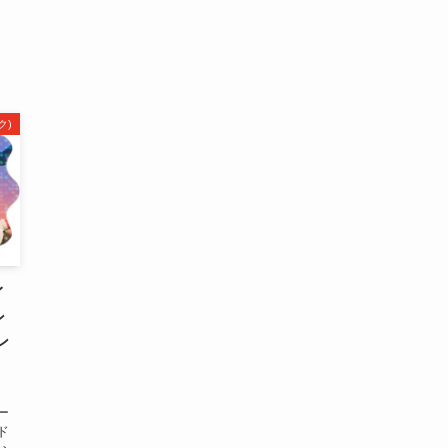
ク)
イ
ン
ン
ー
ド