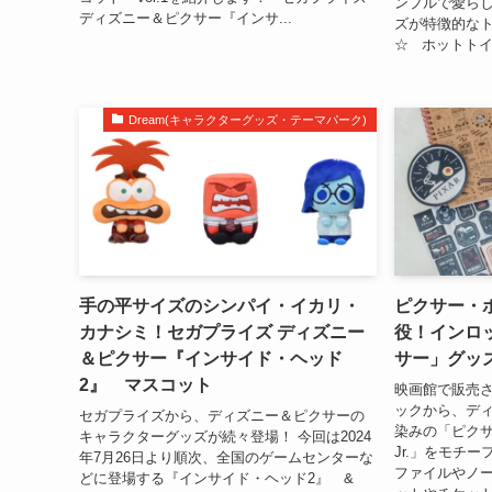
ンプルで愛ら
ディズニー＆ピクサー『インサ...
ズが特徴的な
☆ ホットトイ
Dream(キャラクターグッズ・テーマパーク)
手の平サイズのシンパイ・イカリ・
ピクサー・ボ
カナシミ！セガプライズ ディズニー
役！インロ
＆ピクサー『インサイド・ヘッド
サー」グッ
2』 マスコット
映画館で販売
ックから、デ
セガプライズから、ディズニー＆ピクサーの
染みの「ピク
キャラクターグッズが続々登場！ 今回は2024
Jr.」をモチ
年7月26日より順次、全国のゲームセンターな
ファイルやノ
どに登場する『インサイド・ヘッド2』 &