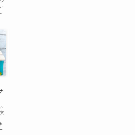
ナシ
い
.
！
サ
い
ー文
キ
ー