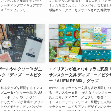
しいフォルムと集めやすいサイ
２』のグッズが登場！ 「ヨロコビ」「カ
トレーディングフィギュアです
ミ」たちにくわえ、「シンパイ」など新し
ズ「コスビ」シリー...
感情キャラクターもデザインされた雑貨や..
ールやルクソーJr.が主
エイリアンが色々なキャラに変身
ック「ディズニー＆ピク
サンスター文具 ディズニー／ピク
ズ
ー「ALIEN REMIX」グッズ
されるグッズを展開するインロ
かわいいキャラクター文具を多数展開して
ィズニー＆ピクサー作品でお馴
る「サンスター文具」 そんな「サンスタ
サー・ボール」や「ルクソー
具」より、ディズニー／ピクサー映画「ト
ーフにしたグッズが登場☆ クリア
イ・ストーリー」シリーズに登場する人気
ートやメモから、ピンバッジセ
ャラクター「エイリアン」デザインのステ