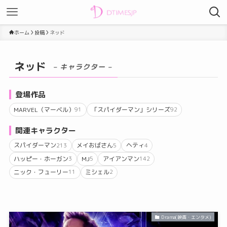
ホーム
投稿
ネッド
ネッド
– キャラクター –
登場作品
MARVEL（マーベル）
「スパイダーマン」シリーズ
91
92
関連キャラクター
スパイダーマン
メイおばさん
ヘティ
213
5
4
ハッピー・ホーガン
MJ
アイアンマン
3
5
142
ニック・フューリー
ミシェル
11
2
Drama(映画・エンタメ)