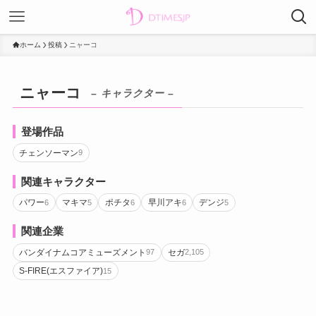
ホーム
投稿
ニャーコ
ニャーコ
– キャラクター –
登場作品
チェンソーマン
9
関連キャラクター
パワー
マキマ
ポチタ
早川アキ
デンジ
6
5
6
6
5
関連企業
バンダイナムコアミューズメント
セガ
97
2,105
S-FIRE(エスファイア)
15