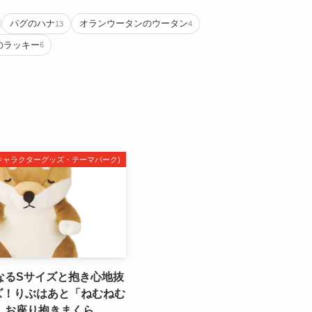
パグのハナ
オランウータンのウータン
13
4
のラッキー
6
m(キャラクターグッズ・テーマパーク)
なるSサイズと抱き心地抜
ズ！りぶはあと「ねむねむ
」お座り抱きまくら