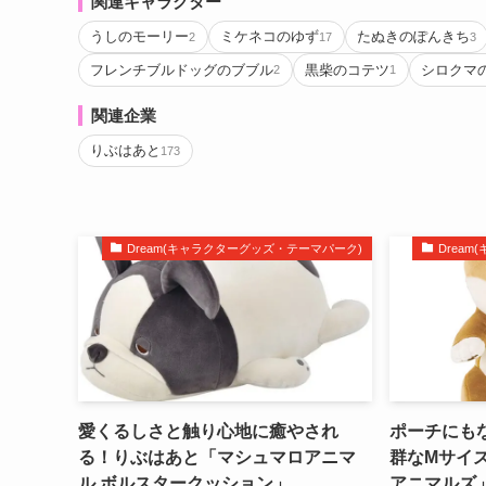
関連キャラクター
うしのモーリー
ミケネコのゆず
たぬきのぽんきち
2
17
3
フレンチブルドッグのブブル
黒柴のコテツ
シロクマ
2
1
関連企業
りぶはあと
173
Dream(キャラクターグッズ・テーマパーク)
Drea
愛くるしさと触り心地に癒やされ
ポーチにも
る！りぶはあと「マシュマロアニマ
群なMサイ
ル ボルスタークッション」
アニマルズ