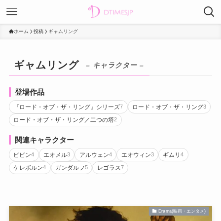
ホーム
投稿
ギャムリング
ギャムリング
– キャラクター –
登場作品
『ロード・オブ・ザ・リング』シリーズ
ロード・オブ・ザ・リング
7
3
ロード・オブ・ザ・リング／二つの塔
2
関連キャラクター
ピピン
エオメル
アルウェン
エオウィン
ギムリ
4
3
4
3
4
ケレボルン
ガンダルフ
レゴラス
4
5
7
Drama(映画・エンタメ)