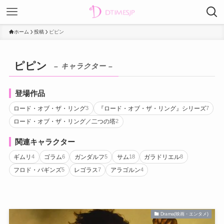
ホーム
投稿
ピピン
ピピン
– キャラクター –
登場作品
ロード・オブ・ザ・リング
『ロード・オブ・ザ・リング』シリーズ
3
7
ロード・オブ・ザ・リング／二つの塔
2
関連キャラクター
ギムリ
ゴラム
ガンダルフ
サム
ガラドリエル
4
6
5
18
8
フロド・バギンズ
レゴラス
アラゴルン
5
7
4
Drama(映画・エンタメ)