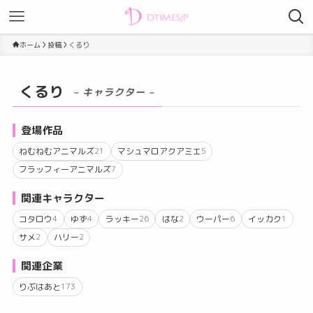
ホーム
投稿
くるり
くるり
– キャラクター –
登場作品
ねむねむアニマルズ
マシュマロアクアミエ
21
5
フラッフィーアニマルズ
7
関連キャラクター
コタロウ
ゆず
ラッキー
はな
ウーパー
イッカク
4
4
26
2
6
1
サメ
ハリー
2
2
関連企業
りぶはあと
173