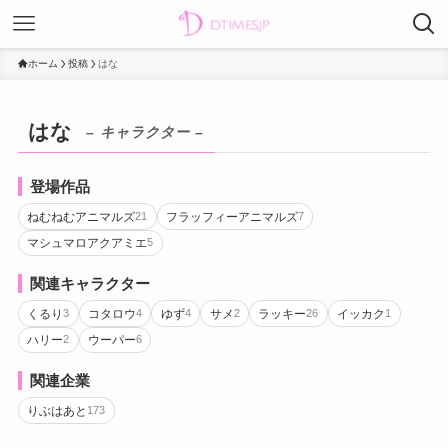
ホーム
投稿
はな
はな
– キャラクター –
登場作品
ねむねむアニマルズ
フラッフィーアニマルズ
21
7
マシュマロアクアミエ
5
関連キャラクター
くるり
コタロウ
ゆず
サメ
ラッキー
イッカク
3
4
4
2
26
1
ハリー
ウーパー
2
6
関連企業
りぶはあと
173