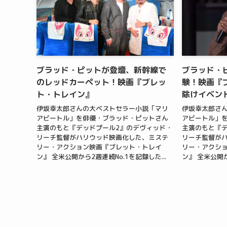
ブラッド・ピットが登壇、新幹線で
ブラッド・
のレッドカーペット！映画『ブレッ
験！映画『
ト・トレイン』
除けイベン
伊坂幸太郎さんの⼤ベストセラー⼩説「マリ
伊坂幸太郎さ
アビートル」を俳優・ブラッド・ピットさん
アビートル」
主演のもと『デッドプール2』のデヴィッド・
主演のもと『デ
リーチ監督がハリウッド映画化した、ミステ
リーチ監督が
リー・アクション映画『ブレット・トレイ
リー・アクシ
ン』 全⽶公開から2週連続No.1を記録した...
ン』 全⽶公開か