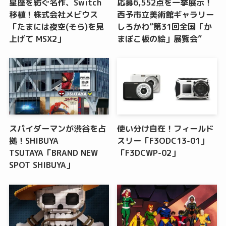
星座を紡ぐ名作、Switch
応募6,552点を一挙展示！
移植！株式会社メビウス
西予市立美術館ギャラリー
「たまには夜空(そら)を見
しろかわ”第31回全国「か
上げて MSX2」
まぼこ板の絵」展覧会”
スパイダーマンが渋谷を占
使い分け自在！フィールド
拠！SHIBUYA
スリー「F3ODC13-01」
TSUTAYA「BRAND NEW
「F3DCWP-02」
SPOT SHIBUYA」