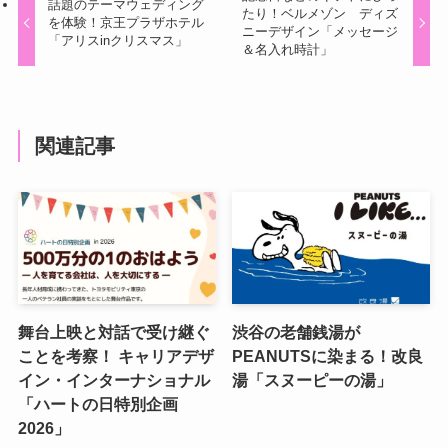
話題のテーマウェディング
たり！ベルメゾン ディズ
を体験！京王プラザホテル
ニーデザイン「メッセージ
「アリスinクリスマス」
＆名入れ時計」
関連記事
舞台上映と対話で受け継ぐ
渋谷の老舗銭湯が
ことを考察！ キャリアデザ
PEANUTSに染まる！改良
イン・インターナショナル
湯「スヌーピーの湯」
「ハートの日特別企画
2026」