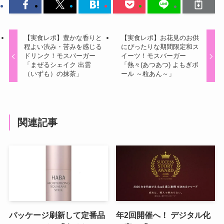
【実食レポ】豊かな香りと
【実食レポ】お花見のお供
程よい渋み・苦みを感じる
にぴったりな期間限定和ス
ドリンク！モスバーガー
イーツ！モスバーガー
「まぜるシェイク 出雲
「熱々(あつあつ) よもぎボ
（いずも）の抹茶」
ール ～粒あん～」
関連記事
パッケージ刷新して定番品
年2回開催へ！ デジタル化