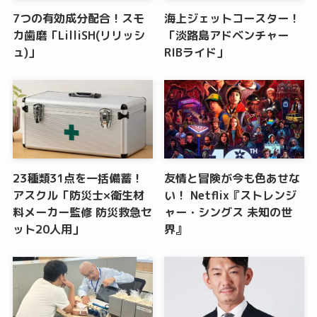
7つの有効成分配合！スモ
海上ジェットコースター！
カ歯磨「LilliSH(リリッシ
「淡路島アドベンチャー
ュ)」
RIBライド」
23種類31点を一括備蓄！
友情と冒険が今も色あせな
アスクル「防災士×衛生材
い！ Netflix『ストレンジ
料メーカー監修 防災救急セ
ャー・シングス 未知の世
ット20人用」
界』